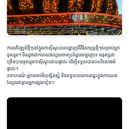
ការអភិវឌ្ឍន៍ថ្មីៗនៅក្នុងកាស៊ីណូបានបង្ហាញពីវិធីសាស្រ្តថ្មីៗសម្រាប់អ្នក
ចូលរួម។ មិនដូចជាការលេងហ្គេមតាមប្រព័ន្ធអនឡាញទេ មនុស្សជា
ច្រើនបានចូលរួមកាស៊ីណូដោយផ្ទាល់ ដើម្បីទទួលបានបទពិសោធន៍
ផ្ទាល់។
ឧទាហរណ៍ អ្នកអាចមើលស្អិតស្អំ និងទទួលបានការឈ្នះក្នុងការលេង
ល្បែងជាមួយអ្នកផ្សេងទៀត។