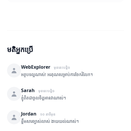
មតិអ្នកប្រើ
WebExplorer
មុននេះបន្តិច
អត្ថបទល្អណាស់! អរគុណសម្រាប់ការចែករំលែក។
Sarah
មុននេះបន្តិច
ខ្ញុំពិតជាចូលចិត្តអានវាណាស់។
Jordan
១០ នាទីមុន
ខ្លឹមសារច្បាស់លាស់ ងាយយល់ណាស់។