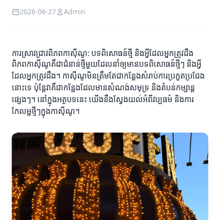
2026-06-27
Admin
ការស្រាវជ្រាវពិភពកាស៊ីណូ: បទពិសោធន៍ថ្មី និងអ្វីដែលអ្នកត្រូវដឹង
ពិភពកាស៊ីណូគឺជាជំនាន់ថ្មីមួយដែលនាំឲ្យមានបទពិសោធន៍ថ្មីៗ និងអ្វី
ដែលអ្នកត្រូវដឹង។ កាស៊ីណូមិនត្រឹមតែជាកន្លែងសំរាប់ការប្រកួតប្រជែង
នោះទេ ប៉ុន្តែវាគឺជាកន្លែងដែលមានសំណង់សមុទ្រ និងតំបន់កម្សាន្ត
ផ្សេងៗ។ នៅក្នុងអត្ថបទនេះ យើងនឹងស្វែងយល់អំពីវប្បធម៌ និងការ
កែលម្អថ្មីៗក្នុងកាស៊ីណូ។