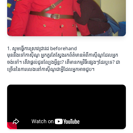
1. សូមធ្វើការស្រាវជ្រាវដ beforehand
មុននឹងទៅកាស៊ីណូ អ្នកគួរតែស្វែងរកព័ត៌មានអំពីកាស៊ីណូដែលអ្នក
ចង់ទៅ។ តើវាផ្តល់ជូនល្បែងអ្វីខ្លះ? តើមានកម្មវិធីផ្សេងៗដែរឬទេ? ជា
ច្រើននៃការលេងនៅកាស៊ីណូជាអ្វីដែលអ្នកអាចជួប។