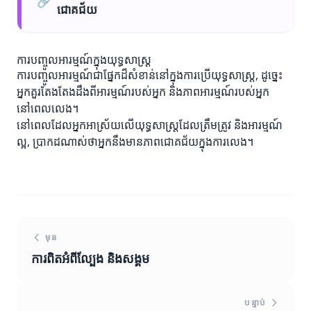
🔗
ជោគជ័យ
ការបញ្ចូលអារម្មណ៍ក្នុងយុទ្ធសាស្ត្រ
ការបញ្ចូលអារម្មណ៍ជាផ្នែកដ៏សំខាន់នៅក្នុងការប្រើយុទ្ធសាស្ត្រ, ដូច្នេះ
អ្នកគួរតែងតែងដឹងពីអារម្មណ៍របស់អ្នក និងភាពអារម្មណ៍របស់អ្នក
នៅពេលលេង។
នៅពេលដែលអ្នកអាស្រ័យលើយុទ្ធសាស្ត្រដែលត្រឹមត្រូវ និងអារម្មណ៍
ល្អ, ប្រាកដណាស់ថាអ្នកនឹងមានភាពជោគជ័យក្នុងការលេង។
មុន
ការពិតអំពីល្បែង និងសង្គម
បន្ទាប់