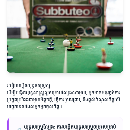
របៀបបង្កើតយុទ្ធសាស្ត្រល្អ
ដើម្បីបង្កើតយុទ្ធសាស្ត្រល្អសម្រាប់ល្បែងណាមួយ, អ្នកអាចអនុវត្តន៍ការ
ប្រកួតប្រជែងជាមួយមិត្តភក្តិ, ធ្វើការស្រាវជ្រាវ, និងផ្តល់ចំណូលចិត្តលើ
បច្ចេកទេសដែលអ្នកអ្នកចូលចិត្ត។
យុទ្ធសាស្ត្រល្បែង: ការបង្កើតយុទ្ធសាស្ត្រចម្រុះសម្រាប់