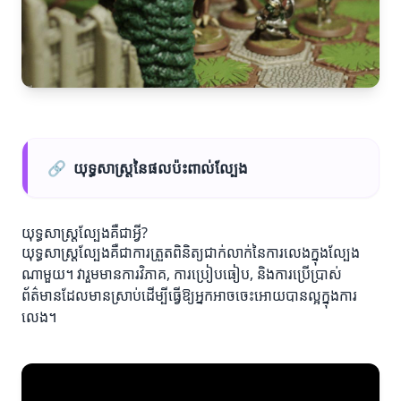
🔗
យុទ្ធសាស្ត្រនៃផលប៉ះពាល់ល្បែង
យុទ្ធសាស្ត្រល្បែងគឺជាអ្វី?
យុទ្ធសាស្ត្រល្បែងគឺជាការត្រួតពិនិត្យជាក់លាក់នៃការលេងក្នុងល្បែង
ណាមួយ។ វារួមមានការវិភាគ, ការប្រៀបធៀប, និងការប្រើប្រាស់
ព័ត៌មានដែលមានស្រាប់ដើម្បីធ្វើឱ្យអ្នកអាចចេះអោយបានល្អក្នុងការ
លេង។