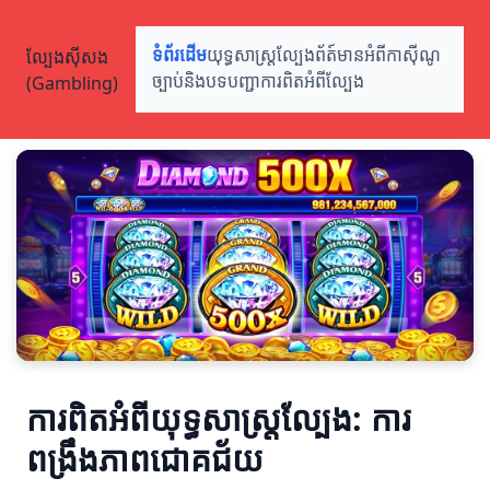
ល្បែងស៊ីសង
ទំព័រដើម
យុទ្ធសាស្ត្រល្បែង
ព័ត៍មានអំពីកាស៊ីណូ
(Gambling)
ច្បាប់និងបទបញ្ជា
ការពិតអំពីល្បែង
ការពិតអំពីយុទ្ធសាស្ត្រល្បែង: ការ
ពង្រឹងភាពជោគជ័យ