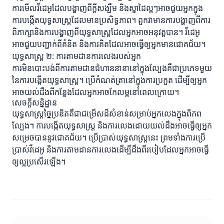
ការមើលវីដេអូដែលបង្ហាញពីក្តីសង្ឃឹម និងស្នាដៃល្អៗអាចជួយអ្នកក្នុង
ការបង្កើតយុទ្ធសាស្ត្រដែលមានប្រសិទ្ធភាព។ ពួកវាមានការបង្ហាញពីការ
ពិភាក្សានិងការបង្ហាញពីយុទ្ធសាស្ត្រដែលអ្នកអាចអនុវត្តបាន។ វីដេអូ
អាចជួយបញ្ជាក់ពីគំនិត និងការគិតដែលអាចធ្វើឲ្យអ្នកមានជោគជ័យ។
យុទ្ធសាស្ត្រ ២: ការតាមដានការលេងរបស់អ្នក
ការមិនបោះបង់ពីការតាមដានជំហាននានានៅក្នុងល្បែងគឺជាប្រភេទមួយ
នៃការបង្កើតយុទ្ធសាស្ត្រ។ ប្រើកំណត់ត្រានៅក្នុងការប្រកួត ដើម្បីឲ្យអ្នក
អាចយល់ដឹងពីកន្លែងដែលអ្នកអាចកែលម្អនៅពេលក្រោយ។
សេចក្តីសន្និដ្ឋាន
យុទ្ធសាស្ត្រច្នៃប្រឌិតគឺជាជម្រើសដ៏សំខាន់សម្រាប់អ្នកលេងក្នុងពិភព
ល្បែង។ ការបង្កើតយុទ្ធសាស្ត្រ និងការលេងដោយយល់ដឹងអាចធ្វើឲ្យអ្នក
សម្រេចបាននូវជោគជ័យ។ ប្រើប្រាស់យុទ្ធសាស្ត្រនេះ ព្រមទាំងការប្រើ
ប្រាស់វីដេអូ និងការតាមដានការលេងដើម្បីដឹងពីរបៀបដែលអ្នកអាចធ្វើ
ឲ្យល្អប្រសើរឡើង។