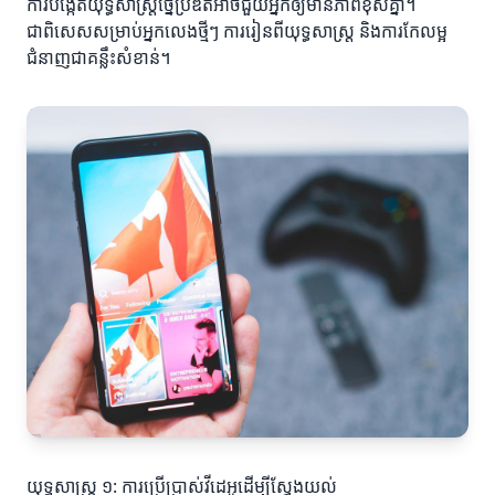
ការបង្កើតយុទ្ធសាស្ត្រច្នៃប្រឌិតអាចជួយអ្នកឲ្យមានភាពខុសគ្នា។
ជាពិសេសសម្រាប់អ្នកលេងថ្មីៗ ការរៀនពីយុទ្ធសាស្ត្រ និងការកែលម្អ
ជំនាញជាគន្លឹះសំខាន់។
យុទ្ធសាស្ត្រ ១: ការប្រើប្រាស់វីដេអូដើម្បីស្វែងយល់