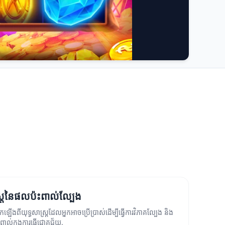
្ត្រនៃផលប៉ះពាល់ល្បែង
ឡើងពីយុទ្ធសាស្ត្រដែលអ្នកអាចប្រើប្រាស់ដើម្បីធ្វើការវិភាគល្បែង និង
ាល់ក្នុងការធ្វើជោគជ័យ.