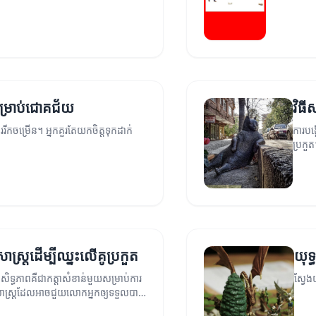
ងសម្រាប់ជោគជ័យ
វិធី
ររីកចម្រើន។ អ្នកគួរតែយកចិត្តទុកដាក់
ការបង្
ប្រកួត
សាស្ត្រដើម្បីឈ្នះលើគូប្រកួត
យុទ្
រសិទ្ធភាពគឺជា​កត្តាសំខាន់មួយសម្រាប់ការ
ស្វែង
្ធសាស្ត្រដែលអាចជួយលោកអ្នកឲ្យទទួលបាន