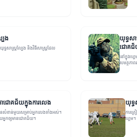
្បែង
យុទ្ធសា
ជោគជ
ុទ្ធសាស្ត្រល្បែង និងវិធីសាស្ត្រដែល
នៅក្នុងហ្គ
សមត្ថភាព
ត្រាជោគជ័យក្នុងការលេង
យុទ្ធ
ានសំខាន់មួយសម្រាប់អ្នកលេងទាំងអស់។
ការត្រៀ
ជួយអ្នកឲ្យមានជោគជ័យ។
ហ្គេម។