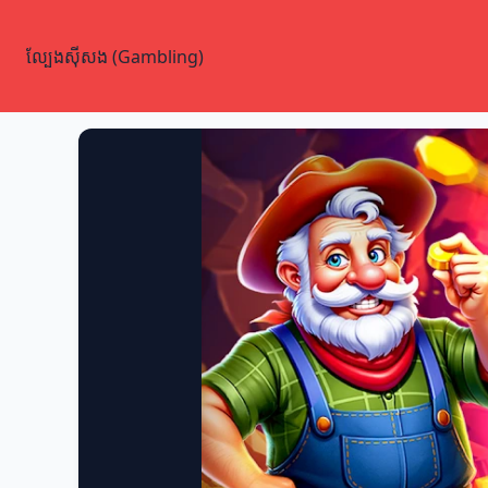
ល្បែងស៊ីសង (Gambling)