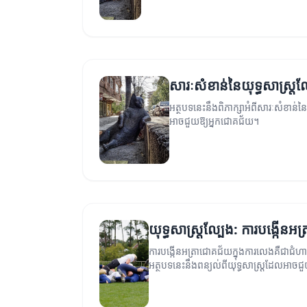
សារៈសំខាន់នៃយុទ្ធសាស្ត្រល
អត្ថបទនេះនឹងពិភាក្សាអំពីសារៈសំខាន់នៃយ
អាចជួយឱ្យអ្នកជោគជ័យ។
យុទ្ធសាស្ត្រល្បែង: ការបង្កើនអ
ការបង្កើនអត្រាជោគជ័យក្នុងការលេងគឺជាជំហ
អត្ថបទនេះនឹងពន្យល់ពីយុទ្ធសាស្ត្រដែលអាច