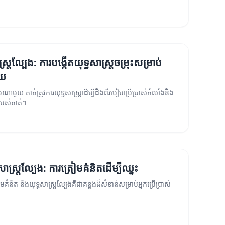
ស្ត្រល្បែង: ការបង្កើតយុទ្ធសាស្ត្រចម្រុះសម្រាប់
័យ
េមណាមួយ គាត់ត្រូវការយុទ្ធសាស្ត្រដើម្បីដឹងពីរបៀបប្រើប្រាស់កំលាំងនិង
របស់គាត់។
សាស្ត្រល្បែង: ការត្រៀមគំនិតដើម្បីឈ្នះ
មគំនិត និងយុទ្ធសាស្ត្រល្បែងគឺជាគន្លងដ៏សំខាន់សម្រាប់អ្នកប្រើប្រាស់