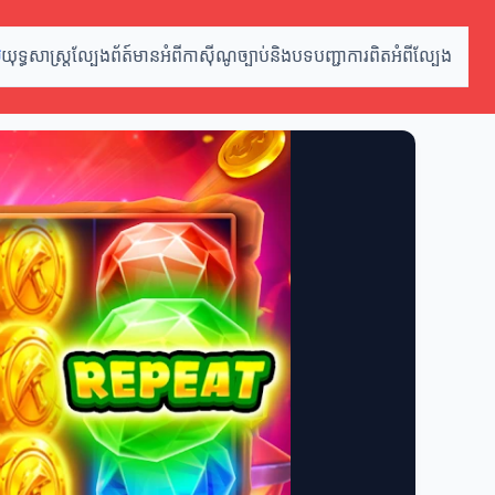
ម
យុទ្ធសាស្ត្រល្បែង
ព័ត៍មានអំពីកាស៊ីណូ
ច្បាប់និងបទបញ្ជា
ការពិតអំពីល្បែង