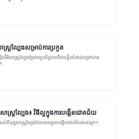
សាស្ត្រល្បែងសម្រាប់ការប្រកួត
កើតវិធីសាស្ត្រល្បែងឱ្យមានប្រសិទ្ធភាពគឺជាគន្លឹះសំខាន់សម្រាប់ការ
។
ធសាស្ត្រល្បែង៖ វិធីល្អក្នុងការបង្កើនជោគជ័យ
យល់ពីយុទ្ធសាស្ត្រល្បែងដែលអាចជួយបង្កើនជោគជ័យរបស់អ្នក។