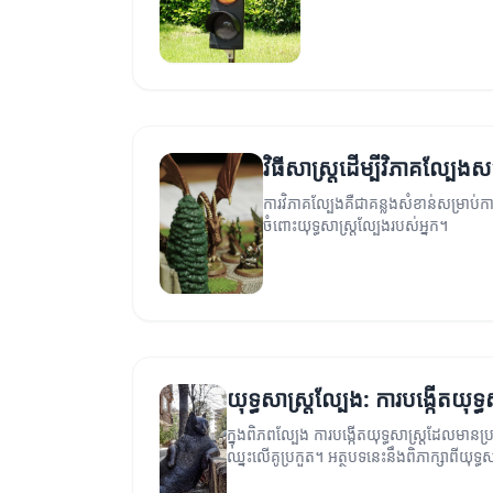
វិធីសាស្ត្រដើម្បីវិភាគល្បែ
ការវិភាគល្បែងគឺជាគន្លងសំខាន់សម្រាប់កា
ចំពោះយុទ្ធសាស្ត្រល្បែងរបស់អ្នក។
យុទ្ធសាស្ត្រល្បែង: ការបង្កើតយុទ្ធ
ក្នុងពិភពល្បែង ការបង្កើតយុទ្ធសាស្ត្រដែលមានប្
ឈ្នះលើគូប្រកួត។ អត្ថបទនេះនឹងពិភាក្សាពីយុទ
ជោគជ័យ។