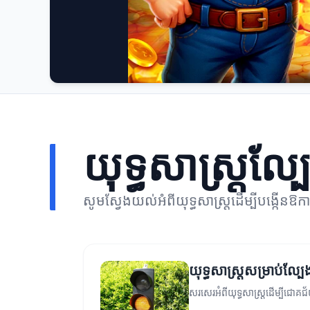
យុទ្ធសាស្ត្រល្ប
សូមស្វែងយល់អំពីយុទ្ធសាស្ត្រដើម្បីបង្កើនឱ
យុទ្ធសាស្ត្រសម្រាប់ល
សរសេរអំពីយុទ្ធសាស្ត្រដើម្បីជោ