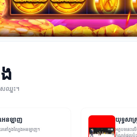
ែង
កាសឈ្នះ។
្បែងអនឡាញ
យុទ្ធសាស
គជ័យនៅក្នុងល្បែងអនឡាញ។
អត្ថបទនេះលើក
កំណត់ផលប៉ះព