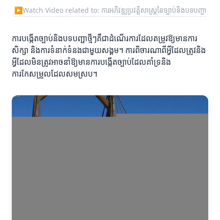
▶
Watch Video related to: ការអភិវឌ្ឍប្រវត្តិសាស្ត្រនៃច្បាប់និងបទបញ្ជា
ការបង្កើតច្បាប់និងបទបញ្ជាថ្មីៗគឺជាដំណើរការដែលតម្រូវឱ្យមានការ
សិក្សា និងការទំនាក់ទំនងជាមួយសង្គម។ ការពិចារណាពីអ្វីដែលត្រូវនិង
អ្វីដែលមិនត្រូវអាចនាំឱ្យមានការបង្កើតច្បាប់ដែលគាំទ្រនិង
ការកែសម្រួលដែលសមស្រប។