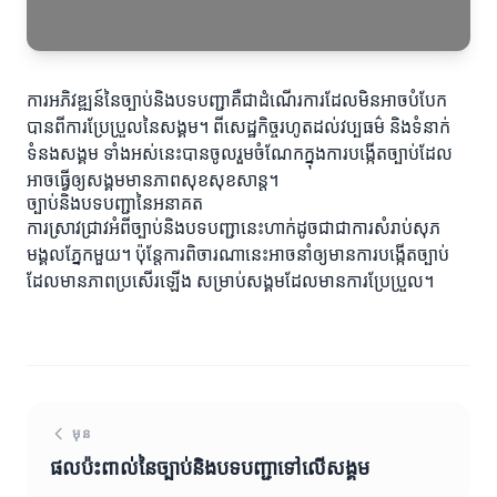
ការអភិវឌ្ឍន៍នៃច្បាប់និងបទបញ្ជាគឺជាដំណើរការដែលមិនអាចបំបែក
បានពីការប្រែប្រួលនៃសង្គម។ ពីសេដ្ឋកិច្ចរហូតដល់វប្បធម៌ និងទំនាក់
ទំនងសង្គម ទាំងអស់នេះបានចូលរួមចំណែកក្នុងការបង្កើតច្បាប់ដែល
អាចធ្វើឲ្យសង្គមមានភាពសុខសុខសាន្ត។
ច្បាប់និងបទបញ្ជានៃអនាគត
ការស្រាវជ្រាវអំពីច្បាប់និងបទបញ្ជានេះហាក់ដូចជាជាការសំរាប់សុភ
មង្គលភ្នែកមួយ។ ប៉ុន្តែការពិចារណានេះអាចនាំឲ្យមានការបង្កើតច្បាប់
ដែលមានភាពប្រសើរឡើង សម្រាប់សង្គមដែលមានការប្រែប្រួល។
មុន
ផលប៉ះពាល់នៃច្បាប់និងបទបញ្ជាទៅលើសង្គម