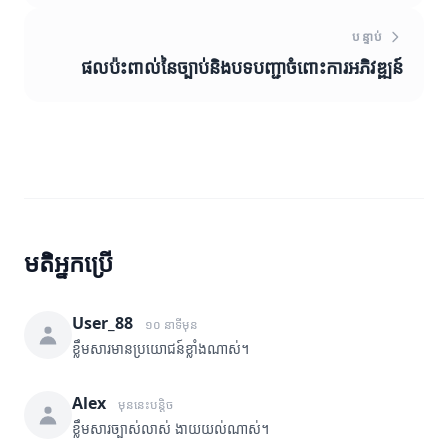
បន្ទាប់
ផលប៉ះពាល់នៃច្បាប់និងបទបញ្ជាចំពោះការអភិវឌ្ឍន៍
មតិអ្នកប្រើ
User_88
១០ នាទីមុន
ខ្លឹមសារមានប្រយោជន៍ខ្លាំងណាស់។
Alex
មុននេះបន្តិច
ខ្លឹមសារច្បាស់លាស់ ងាយយល់ណាស់។