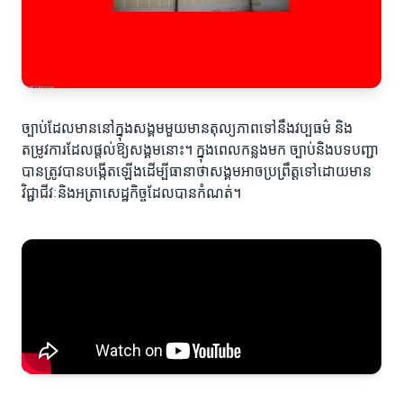
ច្បាប់ដែលមាននៅក្នុងសង្គមមួយមានតុល្យភាពទៅនឹងវប្បធម៌ និង
តម្រូវការដែលផ្តល់ឱ្យសង្គមនោះ។ ក្នុងពេលកន្លងមក ច្បាប់និងបទបញ្ជា
បានត្រូវបានបង្កើតឡើងដើម្បីធានាថាសង្គមអាចប្រព្រឹត្តទៅដោយមាន
វិជ្ជាជីវៈនិងអត្រាសេដ្ឋកិច្ចដែលបានកំណត់។