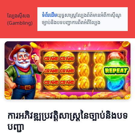
ល្បែងស៊ីសង
ទំព័រដើម
យុទ្ធសាស្ត្រល្បែង
ព័ត៍មានអំពីកាស៊ីណូ
(Gambling)
ច្បាប់និងបទបញ្ជា
ការពិតអំពីល្បែង
ការអភិវឌ្ឍប្រវត្តិសាស្ត្រនៃច្បាប់និងបទ
បញ្ជា