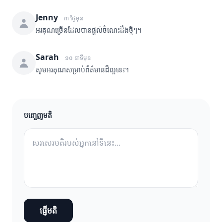
Jenny
៣ ថ្ងៃមុន
អរគុណច្រើនដែលបានផ្តល់ចំណេះដឹងថ្មីៗ។
Sarah
១០ នាទីមុន
សូមអរគុណសម្រាប់ព័ត៌មានដ៏ល្អនេះ។
បញ្ចេញមតិ
ផ្ញើមតិ