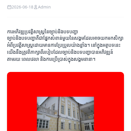
2026-06-18
Admin
ការអភិវឌ្ឍប្រវត្តិសាស្ត្រនៃច្បាប់និងបទបញ្ជា
ច្បាប់និងបទបញ្ជាគឺជាផ្នែកសំខាន់មួយនៃសង្គមដែលអាចយកមកសិក្សា
អំពីប្រវត្តិសាស្ត្រដោយមានការប្រែប្រួលយ៉ាងខ្លាំង។ នៅក្នុងអត្ថបទនេះ
យើងនឹងត្រូវពិភាក្សាពីរបៀបដែលច្បាប់និងបទបញ្ជាបានអភិវឌ្ឍន៍
តាមរយៈពេលវេលា និងការប្រើប្រាស់ក្នុងសង្គមនានា។