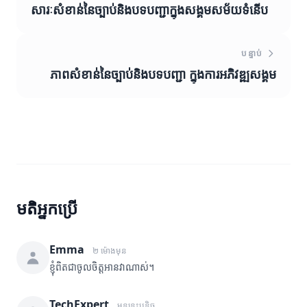
សារៈសំខាន់នៃច្បាប់និងបទបញ្ជាក្នុងសង្គមសម័យទំនើប
បន្ទាប់
ភាពសំខាន់នៃច្បាប់និងបទបញ្ជា ក្នុងការអភិវឌ្ឍសង្គម
មតិអ្នកប្រើ
Emma
២ ម៉ោងមុន
ខ្ញុំពិតជាចូលចិត្តអានវាណាស់។
TechExpert
មុននេះបន្តិច