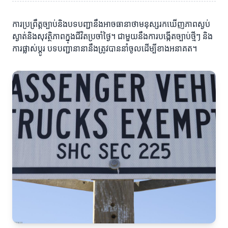
ការប្រព្រឹត្តច្បាប់និងបទបញ្ជានឹងអាចធានាថាមនុស្សរកឃើញភាពស្ងប់
ស្ងាត់និងសុវត្ថិភាពក្នុងជីវិតប្រចាំថ្ងៃ។ ជាមួយនឹងការបង្កើតច្បាប់ថ្មីៗ និង
ការផ្លាស់ប្តូរ បទបញ្ជានានានឹងត្រូវបាននាំចូលដើម្បីខាងអនាគត។