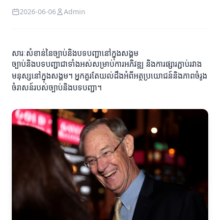
2026-06-06
Admin
សារៈសំខាន់នៃច្បាប់និងបទបញ្ជានៅក្នុងសង្គម
ច្បាប់និងបទបញ្ជាជាទាំងអស់សម្រាប់ការអភិវឌ្ឍ និងការផ្សារភ្ជាប់រវាង
មនុស្សនៅក្នុងសង្គម។ អ្នកគួរតែយល់ដឹងអំពីអត្ថប្រយោជន៍និងភាពចំរូង
ចំរាសន៍របស់ច្បាប់និងបទបញ្ជា។